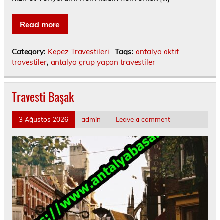
Read more
Category:
Kepez Travestileri
Tags:
antalya aktif
travestiler
,
antalya grup yapan travestiler
Travesti Başak
3 Ağustos 2026
admin
Leave a comment