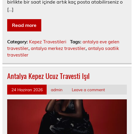
birlikte bir saat içinde artık kaç posta atabilirseniz o
[…]
Read more
Category:
Kepez Travestileri
Tags:
antalya eve gelen
travestiler
,
antalya merkez travestiler
,
antalya saatlik
travestiler
Antalya Kepez Ucuz Travesti Işıl
24 Haziran 2026
admin
Leave a comment