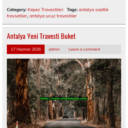
Category:
Kepez Travestileri
Tags:
antalya saatlik
travsetiler
,
antalya ucuz travestiler
Antalya Yeni Travesti Buket
17 Haziran 2026
admin
Leave a comment