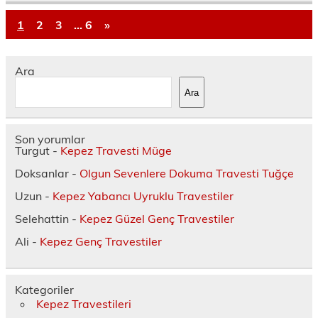
1
2
3
…
6
»
Ara
Ara
Son yorumlar
Turgut
-
Kepez Travesti Müge
Doksanlar
-
Olgun Sevenlere Dokuma Travesti Tuğçe
Uzun
-
Kepez Yabancı Uyruklu Travestiler
Selehattin
-
Kepez Güzel Genç Travestiler
Ali
-
Kepez Genç Travestiler
Kategoriler
Kepez Travestileri