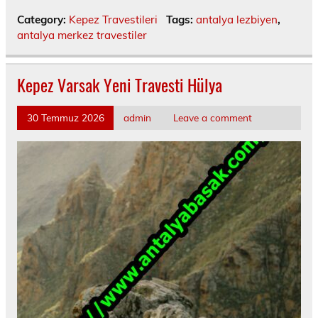
Category:
Kepez Travestileri
Tags:
antalya lezbiyen
,
antalya merkez travestiler
Kepez Varsak Yeni Travesti Hülya
30 Temmuz 2026
admin
Leave a comment