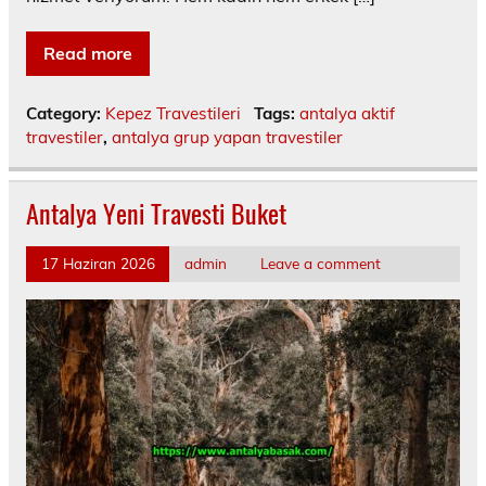
Read more
Category:
Kepez Travestileri
Tags:
antalya aktif
travestiler
,
antalya grup yapan travestiler
Antalya Yeni Travesti Buket
17 Haziran 2026
admin
Leave a comment