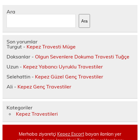
Ara
Ara
Son yorumlar
Turgut
-
Kepez Travesti Müge
Doksanlar
-
Olgun Sevenlere Dokuma Travesti Tuğçe
Uzun
-
Kepez Yabancı Uyruklu Travestiler
Selehattin
-
Kepez Güzel Genç Travestiler
Ali
-
Kepez Genç Travestiler
Kategoriler
Kepez Travestileri
Merhaba ziyaretçi
Kepez Escort
bayan ilanları yer