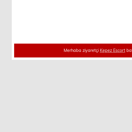
Merhaba ziyaretçi
Kepez Escort
bay