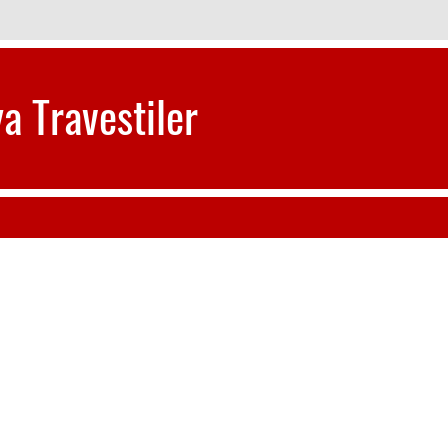
a Travestiler
inde Görüşen Eve Otele Gelen Yeni Sınırsız Travestiler