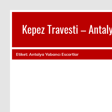
Skip
to
content
Kepez Travesti – Antaly
Antalya Kepez Travesti İlanları – Kepez Kendi Ev
Etiket:
Antalya Yabancı Escortlar